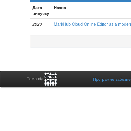
Дата
Назва
випуску
2020
MarkHub Cloud Online Editor as a modern
Тема від
Програмне забезп