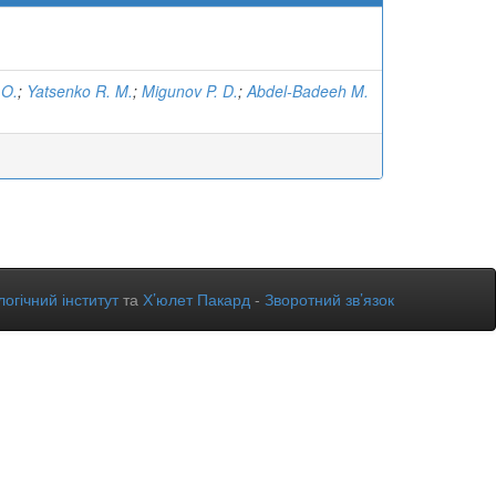
 O.
;
Yatsenko R. M.
;
Migunov P. D.
;
Abdel-Badeeh M.
огічний інститут
та
Х’юлет Пакард
-
Зворотний зв’язок