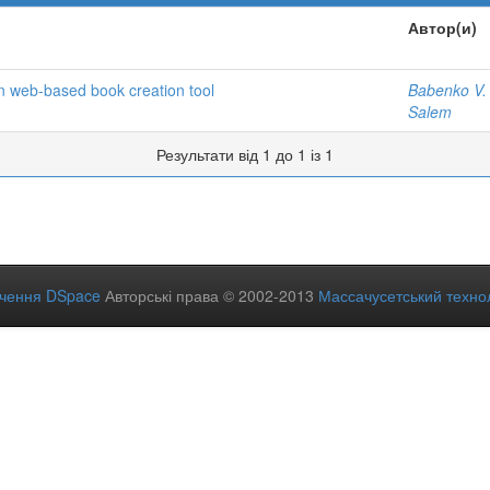
Автор(и)
 web-based book creation tool
Babenko V.
Salem
Результати від 1 до 1 із 1
ечення DSpace
Авторські права © 2002-2013
Массачусетський технол