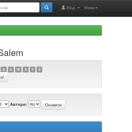
Вхід:
Мова
 Salem
U
V
W
X
Y
Z
Автори: