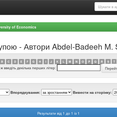
versity of Economics
рупою - Автори Abdel-Badeeh M.
B
C
D
E
F
G
H
I
J
K
L
M
N
O
P
Q
R
S
T
 ж введіть декілька перших літер:
Впорядкування:
Вивести на сторінку:
Результати від 1 до 1 із 1