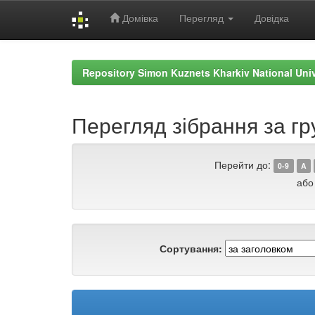
Домівка
Перегляд
Довідка
Skip
navigation
Repository Simon Kuznets Kharkiv National Uni
Перегляд зібрання за г
Перейти до:
0-9
A
або
Сортування: