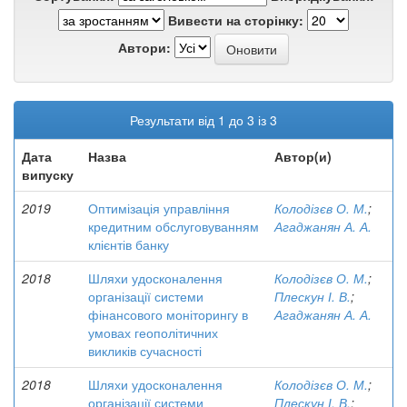
Вивести на сторінку:
Автори:
Результати від 1 до 3 із 3
Дата
Назва
Автор(и)
випуску
2019
Оптимізація управління
Колодізєв О. М.
;
кредитним обслуговуванням
Агаджанян А. А.
клієнтів банку
2018
Шляхи удосконалення
Колодізєв О. М.
;
організації системи
Плескун І. В.
;
фінансового моніторингу в
Агаджанян А. А.
умовах геополітичних
викликів сучасності
2018
Шляхи удосконалення
Колодізєв О. М.
;
організації системи
Плескун І. В.
;