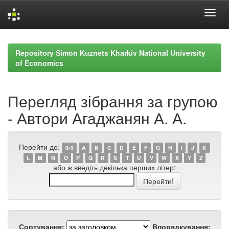
Skip
navigation
Repository Simon Kuznets Kharkiv National University
of Economics
Перегляд зібрання за групою
- Автори Агаджанян А. А.
Перейти до:
0-9
A
B
C
D
E
F
G
H
I
J
K
L
M
N
O
P
Q
R
S
T
U
V
W
X
Y
Z
або ж введіть декілька перших літер:
Сортування:
Впорядкування: