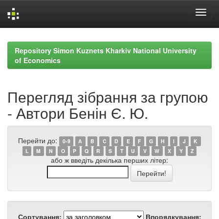
Skip
navigation
Repository Simon Kuznets Kharkiv National University
of Economics
Перегляд зібрання за групою
- Автори Бенін Є. Ю.
Перейти до:
0-9
A
B
C
D
E
F
G
H
I
J
K
L
M
N
O
P
Q
R
S
T
U
V
W
X
Y
Z
або ж введіть декілька перших літер:
Сортування:
Впорядкування: