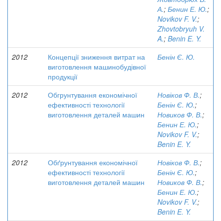
А.
;
Бенин Е. Ю.
;
Novikov F. V.
;
Zhovtobryuh V.
A.
;
Benin E. Y.
2012
Концепції зниження витрат на
Бенін Є. Ю.
виготовлення машинобудівної
продукції
2012
Обгрунтування економічної
Новіков Ф. В.
;
ефективності технології
Бенін Є. Ю.
;
виготовлення деталей машин
Новиков Ф. В.
;
Бенин Е. Ю.
;
Novikov F. V.
;
Benin E. Y.
2012
Обґрунтування економічної
Новіков Ф. В.
;
ефективності технології
Бенін Є. Ю.
;
виготовлення деталей машин
Новиков Ф. В.
;
Бенин Е. Ю.
;
Novikov F. V.
;
Benin E. Y.