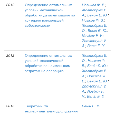
2012
Определение оптимальных
Новиков Ф. В.
;
условий механической
Жовтобрюх В.
обработки деталей машин по
А.
;
Бенин Е. Ю.
;
критерию наименьшей
Новіков Ф. В.
;
себестоимости
Жовтобрюх В.
О.
;
Бенін Є. Ю.
;
Novikov F. V.
;
Zhovtobryuh V.
A.
;
Benin E. Y.
2012
Определение оптимальных
Жовтобрюх В.
условий механической
О.
;
Новіков Ф.
обработки по наименьшим
В.
;
Бенін Є. Ю.
;
затратам на операцию
Жовтобрюх В.
А.
;
Новиков Ф.
В.
;
Бенин Е. Ю.
;
Zhovtobryuh V.
A.
;
Novikov F.
V.
;
Benin E. Y.
2013
Теоретичні та
Бенін Є. Ю.
експериментальні дослідження