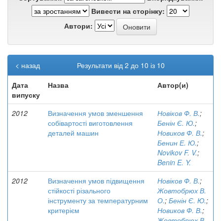
Вивести на сторінку:
Автори:
< назад
Результати від 2 до 10 із 10
Дата
Назва
Автор(и)
випуску
2012
Визначення умов зменшення
Новіков Ф. В.
;
собівартості виготовлення
Бенін Є. Ю.
;
деталей машин
Новиков Ф. В.
;
Бенин Е. Ю.
;
Novikov F. V.
;
Benin E. Y.
2012
Визначення умов підвищення
Новіков Ф. В.
;
стійкості різального
Жовтобрюх В.
інструменту за температурним
О.
;
Бенін Є. Ю.
;
критерієм
Новиков Ф. В.
;
Жовтобрюх В.