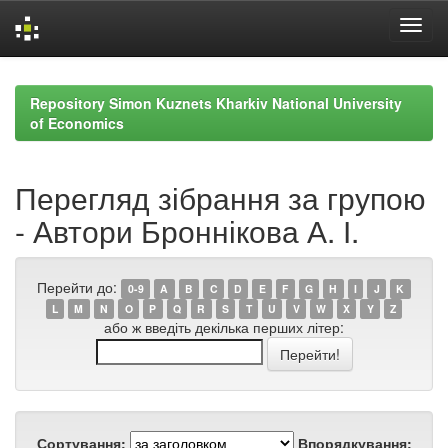
Skip
navigation
Repository Simon Kuznets Kharkiv National University
of Economics
Перегляд зібрання за групою
- Автори Броннікова А. І.
Перейти до:
0-9
A
B
C
D
E
F
G
H
I
J
K
L
M
N
O
P
Q
R
S
T
U
V
W
X
Y
Z
або ж введіть декілька перших літер:
Сортування:
Впорядкування: