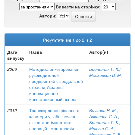
Вивести на сторінку:
Автори:
Результати від 1 до 2 із 2
Дата
Назва
Автор(и)
випуску
2006
Методика анкетирования
Броншпак Г. К.
;
руководителей
Московкин В. М.
предприятий сыродельной
отрасли Украины:
инновационно-
инвестиционный аспект
2012
Транскордонні фінансові
Внукова Н. М.
;
кластери у забезпеченні
Ачкасова С. А.
;
експортно-імпортних
Броншпак Г. К.
;
операцій : монографія
Макуха С. А.
;
Меркулова Т. В.
;