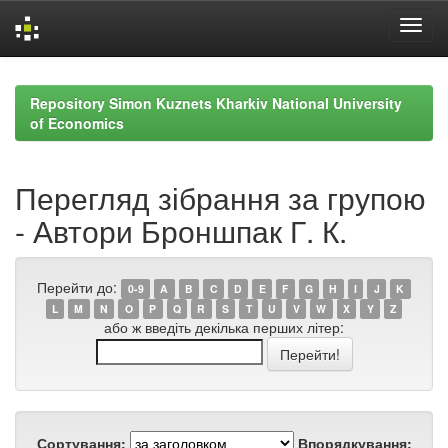
Skip
navigation
Repository Simon Kuznets Kharkiv National University
of Economics
Перегляд зібрання за групою
- Автори Броншпак Г. К.
Перейти до:
0-9
A
B
C
D
E
F
G
H
I
J
K
L
M
N
O
P
Q
R
S
T
U
V
W
X
Y
Z
або ж введіть декілька перших літер:
Сортування:
Впорядкування: