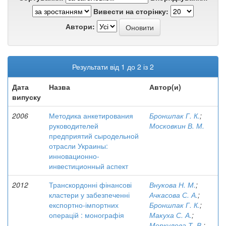
Вивести на сторінку:
Автори:
Результати від 1 до 2 із 2
Дата
Назва
Автор(и)
випуску
2006
Методика анкетирования
Броншпак Г. К.
;
руководителей
Московкин В. М.
предприятий сыродельной
отрасли Украины:
инновационно-
инвестиционный аспект
2012
Транскордонні фінансові
Внукова Н. М.
;
кластери у забезпеченні
Ачкасова С. А.
;
експортно-імпортних
Броншпак Г. К.
;
операцій : монографія
Макуха С. А.
;
Меркулова Т. В.
;