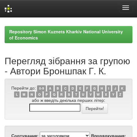
Skip
navigation
Repository Simon Kuznets Kharkiv National University
of Economics
Перегляд зібрання за групою
- Автори Броншпак Г. К.
Перейти до:
0-9
A
B
C
D
E
F
G
H
I
J
K
L
M
N
O
P
Q
R
S
T
U
V
W
X
Y
Z
або ж введіть декілька перших літер:
Сортування:
Впорядкування: