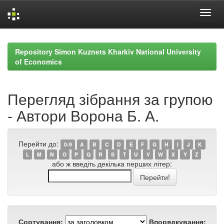
Skip
navigation
Repository Simon Kuznets Kharkiv National University
of Economics
Перегляд зібрання за групою
- Автори Ворона Б. А.
Перейти до:
0-9
A
B
C
D
E
F
G
H
I
J
K
L
M
N
O
P
Q
R
S
T
U
V
W
X
Y
Z
або ж введіть декілька перших літер:
Сортування:
Впорядкування: