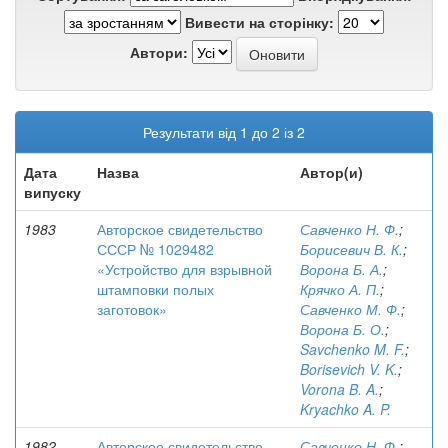
Вивести на сторінку:
Автори:
Результати від 1 до 2 із 2
Дата
Назва
Автор(и)
випуску
1983
Авторское свидетельство
Савченко Н. Ф.
;
СССР № 1029482
Борисевич В. К.
;
«Устройство для взрывной
Ворона Б. А.
;
штамповки полых
Крячко А. П.
;
заготовок»
Савченко М. Ф.
;
Ворона Б. О.
;
Savchenko M. F.
;
Borisevich V. K.
;
Vorona B. A.
;
Kryachko A. P.
1982
Авторское свидетельство
Савченко Н. Ф.
;