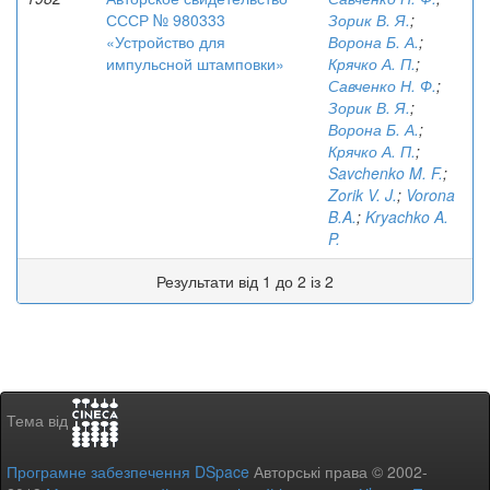
СССР № 980333
Зорик В. Я.
;
«Устройство для
Ворона Б. А.
;
импульсной штамповки»
Крячко А. П.
;
Савченко Н. Ф.
;
Зорик В. Я.
;
Ворона Б. А.
;
Крячко А. П.
;
Savchenko M. F.
;
Zorik V. J.
;
Vorona
B.A.
;
Kryachko A.
P.
Результати від 1 до 2 із 2
Тема від
Програмне забезпечення DSpace
Авторські права © 2002-