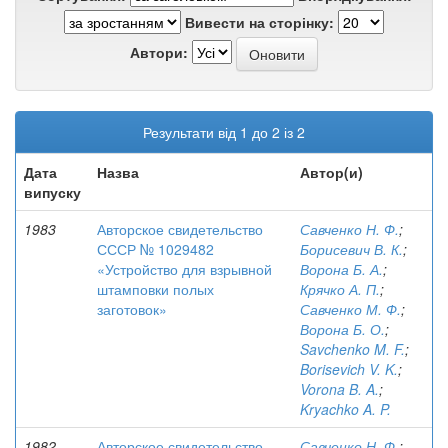
Вивести на сторінку:
Автори:
Результати від 1 до 2 із 2
Дата
Назва
Автор(и)
випуску
1983
Авторское свидетельство
Савченко Н. Ф.
;
СССР № 1029482
Борисевич В. К.
;
«Устройство для взрывной
Ворона Б. А.
;
штамповки полых
Крячко А. П.
;
заготовок»
Савченко М. Ф.
;
Ворона Б. О.
;
Savchenko M. F.
;
Borisevich V. K.
;
Vorona B. A.
;
Kryachko A. P.
1982
Авторское свидетельство
Савченко Н. Ф.
;