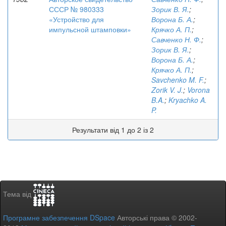
СССР № 980333
Зорик В. Я.
;
«Устройство для
Ворона Б. А.
;
импульсной штамповки»
Крячко А. П.
;
Савченко Н. Ф.
;
Зорик В. Я.
;
Ворона Б. А.
;
Крячко А. П.
;
Savchenko M. F.
;
Zorik V. J.
;
Vorona
B.A.
;
Kryachko A.
P.
Результати від 1 до 2 із 2
Тема від
Програмне забезпечення DSpace
Авторські права © 2002-