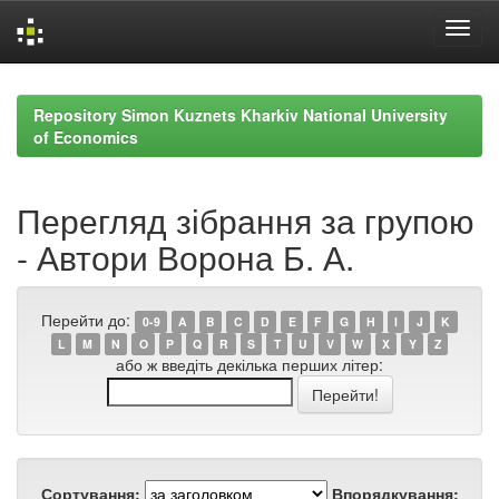
Skip
navigation
Repository Simon Kuznets Kharkiv National University
of Economics
Перегляд зібрання за групою
- Автори Ворона Б. А.
Перейти до:
0-9
A
B
C
D
E
F
G
H
I
J
K
L
M
N
O
P
Q
R
S
T
U
V
W
X
Y
Z
або ж введіть декілька перших літер:
Сортування:
Впорядкування: