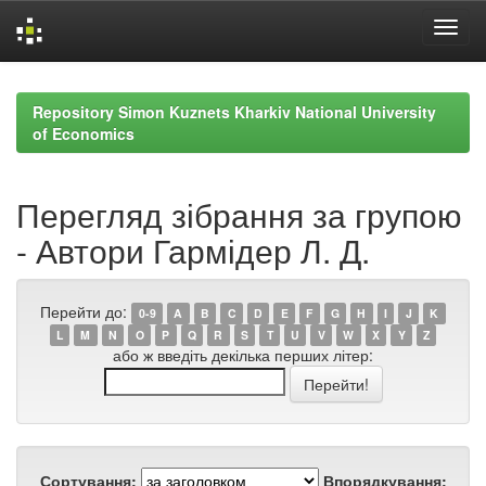
Skip
navigation
Repository Simon Kuznets Kharkiv National University
of Economics
Перегляд зібрання за групою
- Автори Гармідер Л. Д.
Перейти до:
0-9
A
B
C
D
E
F
G
H
I
J
K
L
M
N
O
P
Q
R
S
T
U
V
W
X
Y
Z
або ж введіть декілька перших літер:
Сортування:
Впорядкування: