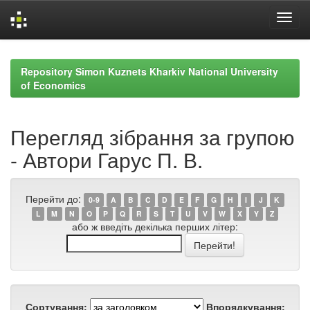
Skip
navigation
Repository Simon Kuznets Kharkiv National University
of Economics
Перегляд зібрання за групою
- Автори Гарус П. В.
Перейти до:
0-9
A
B
C
D
E
F
G
H
I
J
K
L
M
N
O
P
Q
R
S
T
U
V
W
X
Y
Z
або ж введіть декілька перших літер:
Сортування:
Впорядкування: