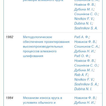
Новіков Ф. В.
;
Дубина М. І.
;
Сошніков С. О.
;
Novikov F. V.
;
Dubina N. I.
;
Soshnikov S. A.
1982
Методологическое
Раб А. Ф.
;
обеспечение проектирования
Новиков Ф. В.
;
высокопроизводительных
Сошников С. А.
;
процессов алмазного
Дубина Н. И.
;
шлифования
Раб О. Ф.
;
Новіков Ф. В.
;
Сошніков С. О.
;
Дубина М. І.
;
Rab A. F.
;
Novikov F. V.
;
Soshnikov S. A.
;
Dubina N. I.
1984
Механизм износа круга в
Новиков Ф. В.
;
условиях обычного и
Дубина Н. И.
;