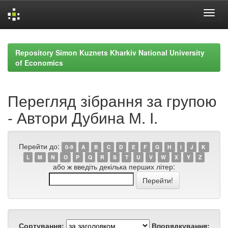
Skip
navigation
Repository Simon Kuznets Kharkiv National University
of Economics
Перегляд зібрання за групою
- Автори Дубина М. І.
Перейти до:
0-9
A
B
C
D
E
F
G
H
I
J
K
L
M
N
O
P
Q
R
S
T
U
V
W
X
Y
Z
або ж введіть декілька перших літер:
Сортування:
Впорядкування: