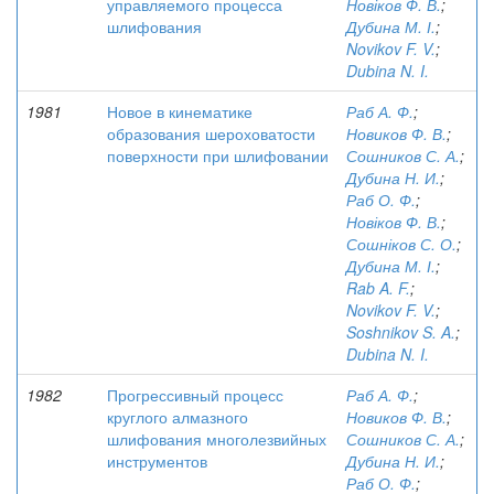
управляемого процесса
Новіков Ф. В.
;
шлифования
Дубина М. І.
;
Novikov F. V.
;
Dubina N. I.
1981
Новое в кинематике
Раб А. Ф.
;
образования шероховатости
Новиков Ф. В.
;
поверхности при шлифовании
Сошников С. А.
;
Дубина Н. И.
;
Раб О. Ф.
;
Новіков Ф. В.
;
Сошніков С. О.
;
Дубина М. І.
;
Rab A. F.
;
Novikov F. V.
;
Soshnikov S. A.
;
Dubina N. I.
1982
Прогрессивный процесс
Раб А. Ф.
;
круглого алмазного
Новиков Ф. В.
;
шлифования многолезвийных
Сошников С. А.
;
инструментов
Дубина Н. И.
;
Раб О. Ф.
;