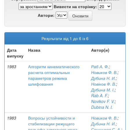
Вивести на сторінку:
Автори:
Результати від 1 до 6 із 6
Дата
Назва
Автор(и)
випуску
1983
Алгоритм кинематического
Раб А. Ф.
;
расчета оптимальных
Новиков Ф. В.
;
параметров режима
Дубина Н. И.
;
шлифования
Новіков Ф. В.
;
Дубина М. І.
;
Rab A. F.
;
Novikov F. V.
;
Dubina N. I.
1983
Вопросы устойчивости и
Новиков Ф. В.
;
стабилизации режущего
Дубина Н. И.
;
рельефа алмазного круга
Сошников С. А.
;