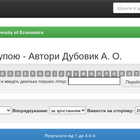
versity of Economics
упою - Автори Дубовик А. О.
B
C
D
E
F
G
H
I
J
K
L
M
N
O
P
Q
R
S
T
 ж введіть декілька перших літер:
Впорядкування:
Вивести на сторінку:
Результати від 1 до 4 із 4