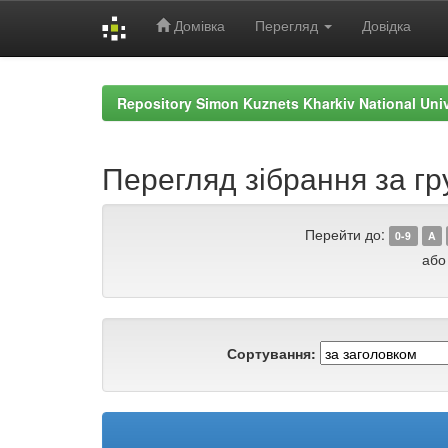
Домівка
Перегляд
Довідка
Skip
navigation
Repository Simon Kuznets Kharkiv National Uni
Перегляд зібрання за гр
Перейти до:
0-9
A
або
Сортування: