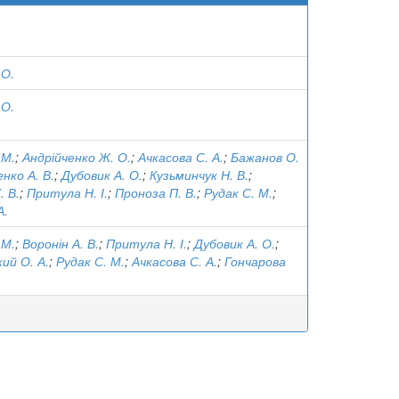
 О.
 О.
 М.
;
Андрійченко Ж. О.
;
Ачкасова С. А.
;
Бажанов О.
нко А. В.
;
Дубовик А. О.
;
Кузьминчук Н. В.
;
. В.
;
Притула Н. І.
;
Проноза П. В.
;
Рудак С. М.
;
А.
 М.
;
Воронін А. В.
;
Притула Н. І.
;
Дубовик А. О.
;
ий О. А.
;
Рудак С. М.
;
Ачкасова С. А.
;
Гончарова