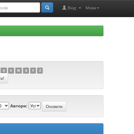
Вхід:
Мова
U
V
W
X
Y
Z
Автори: