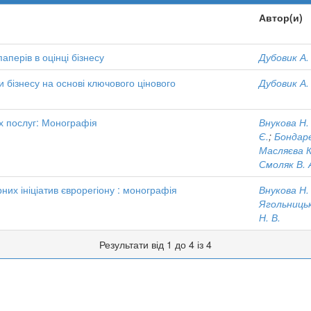
Автор(и)
аперів в оцінці бізнесу
Дубовик А.
 бізнесу на основі ключового цінового
Дубовик А.
х послуг: Монографія
Внукова Н.
Є.
;
Бондаре
Масляєва К
Смоляк В. 
них ініціатив єврорегіону : монографія
Внукова Н.
Ягольницьк
Н. В.
Результати від 1 до 4 із 4