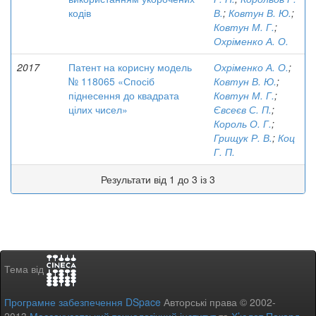
кодів
В.
;
Ковтун В. Ю.
;
Ковтун М. Г.
;
Охріменко А. О.
2017
Патент на корисну модель
Охріменко А. О.
;
№ 118065 «Спосіб
Ковтун В. Ю.
;
піднесення до квадрата
Ковтун М. Г.
;
цілих чисел»
Євсеєв С. П.
;
Король О. Г.
;
Грищук Р. В.
;
Коц
Г. П.
Результати від 1 до 3 із 3
Тема від
Програмне забезпечення DSpace
Авторські права © 2002-