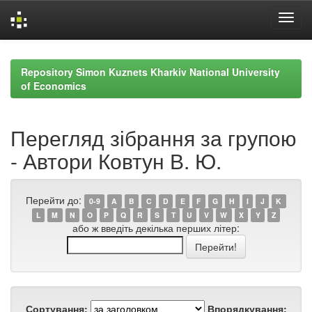
Skip
navigation
Repository Simon Kuznets Kharkiv National University
of Economics
Перегляд зібрання за групою
- Автори Ковтун В. Ю.
Перейти до:
0-9
A
B
C
D
E
F
G
H
I
J
K
L
M
N
O
P
Q
R
S
T
U
V
W
X
Y
Z
або ж введіть декілька перших літер:
Сортування:
Впорядкування: