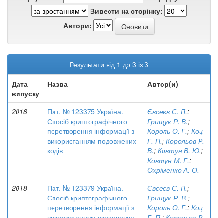
Вивести на сторінку:
Автори:
Результати від 1 до 3 із 3
Дата
Назва
Автор(и)
випуску
2018
Пат. № 123375 Україна.
Євсеєв С. П.
;
Спосіб криптографічного
Грищук Р. В.
;
перетворення інформації з
Король О. Г.
;
Коц
використанням подовжених
Г. П.
;
Корольов Р.
кодів
В.
;
Ковтун В. Ю.
;
Ковтун М. Г.
;
Охріменко А. О.
2018
Пат. № 123379 Україна.
Євсеєв С. П.
;
Спосіб криптографічного
Грищук Р. В.
;
перетворення інформації з
Король О. Г.
;
Коц
використанням укорочених
Г. П.
;
Корольов Р.