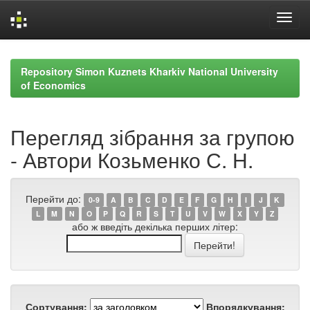
Skip
navigation
Repository Simon Kuznets Kharkiv National University
of Economics
Перегляд зібрання за групою
- Автори Козьменко С. Н.
Перейти до:
0-9
A
B
C
D
E
F
G
H
I
J
K
L
M
N
O
P
Q
R
S
T
U
V
W
X
Y
Z
або ж введіть декілька перших літер:
Сортування:
Впорядкування: