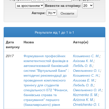
Вивести на сторінку:
Автори:
Результати від 1 до 1 із 1
Дата
Назва
Автор(и)
випуску
2017
Формування професійних
Козьменко С. М.
;
компетентностей фахівців в
Азізова К. М.
;
автоматизованій банківській
Лебідь О. В.
;
системі "Віртуальний Банк" :
Омельченко О. І.
;
методичні рекомендації до
Козьменко С. Н.
;
проведення комплексного
Азизова Е. М.
;
тренінгу для студентів
Лебедь О. В.
;
спеціальності 072 "Фінанси,
Омельченко О. И.
;
банківська справа та
Kozmenko S. M.
;
страхування" першого
Azizova K. M.
;
(бакалаврського) рівня
Omelchenko O. I.