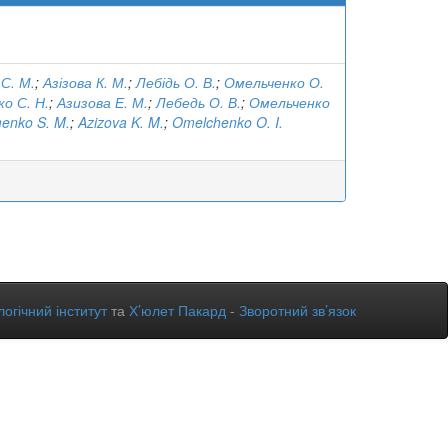
С. М.
;
Азізова К. М.
;
Лебідь О. В.
;
Омельченко О.
о С. Н.
;
Азизова Е. М.
;
Лебедь О. В.
;
Омельченко
enko S. M.
;
Azizova K. M.
;
Omelchenko O. I.
огічний інститут
та
Х’юлет Пакард
-
Зворотний зв’язок