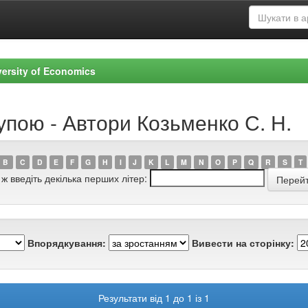
versity of Economics
упою - Автори Козьменко С. Н.
B
C
D
E
F
G
H
I
J
K
L
M
N
O
P
Q
R
S
T
 ж введіть декілька перших літер:
Впорядкування:
Вивести на сторінку:
Результати від 1 до 1 із 1