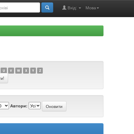
Вхід:
Мова
U
V
W
X
Y
Z
Автори: