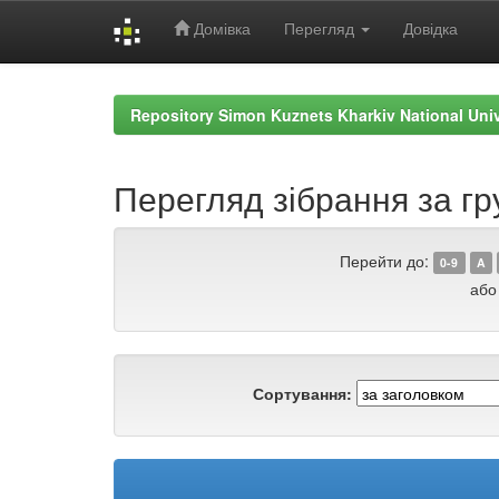
Домівка
Перегляд
Довідка
Skip
navigation
Repository Simon Kuznets Kharkiv National Uni
Перегляд зібрання за гр
Перейти до:
0-9
A
або
Сортування: