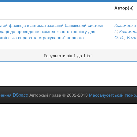
Автор(и)
й фахівців в автоматизованій банківській системі
Козьменко 
дації до проведення комплексного тренінгу для
І.
;
Козьменк
банківська справа та страхування" першого
О. И.
;
Kozm
Результати від 1 до 1 із 1
ечення DSpace
Авторські права © 2002-2013
Массачусетський технол