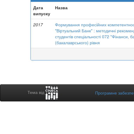
Дата
Назва
випуску
2017
Формування професійних компетентносте
"Віртуальний Банк" : методичні рекомен
студентів спеціальності 072 "Фінанси, 
(бакалаврського) рівня
Тема від
Програмне забезп