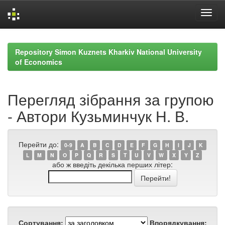
Skip
navigation
Repository Simon Kuznets Kharkiv National University
of Economics
Перегляд зібрання за групою
- Автори Кузьминчук Н. В.
Перейти до:
0-9
A
B
C
D
E
F
G
H
I
J
K
L
M
N
O
P
Q
R
S
T
U
V
W
X
Y
Z
або ж введіть декілька перших літер:
Сортування:
Впорядкування: