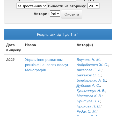
Вивести на сторінку:
Автори:
Результати від 1 до 1 із 1
Дата
Назва
Автор(и)
випуску
2009
Управління розвитком
Внукова Н. М.
;
ринків фінансових послуг:
Андрійченко Ж. О.
;
Монографія
Ачкасова С. А.
;
Бажанов О. Є.
;
Бондаренко А. В.
;
Дубовик А. О.
;
Кузьминчук Н. В.
;
Масляєва К. В.
;
Притула Н. І.
;
Проноза П. В.
;
Рудак С. М.
;