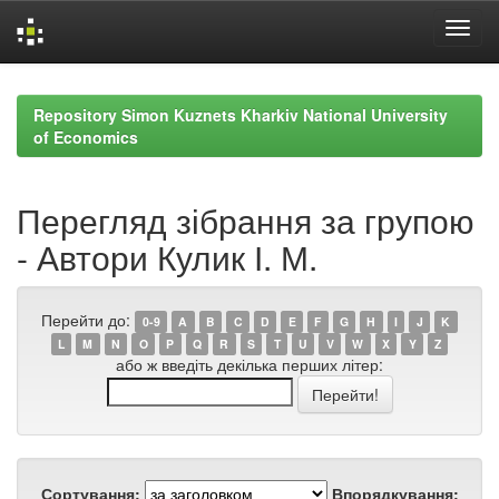
Skip
navigation
Repository Simon Kuznets Kharkiv National University
of Economics
Перегляд зібрання за групою
- Автори Кулик І. М.
Перейти до:
0-9
A
B
C
D
E
F
G
H
I
J
K
L
M
N
O
P
Q
R
S
T
U
V
W
X
Y
Z
або ж введіть декілька перших літер:
Сортування:
Впорядкування: