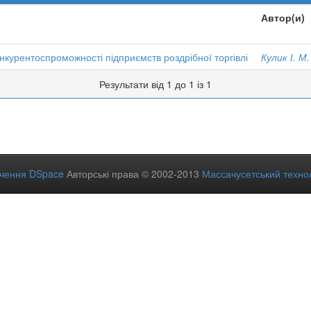
Автор(и)
курентоспроможності підприємств роздрібної торгівлі
Кулик І. М.
Результати від 1 до 1 із 1
ечення DSpace
Авторські права © 2002-2013
Массачусетський технол