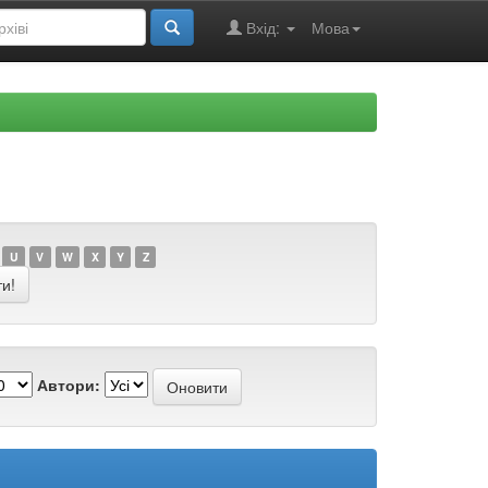
Вхід:
Мова
U
V
W
X
Y
Z
Автори: