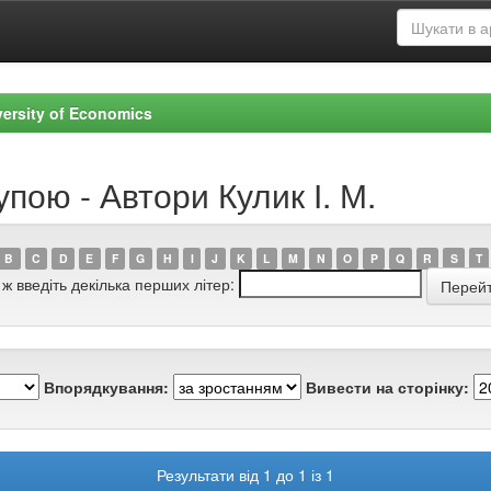
versity of Economics
пою - Автори Кулик І. М.
B
C
D
E
F
G
H
I
J
K
L
M
N
O
P
Q
R
S
T
 ж введіть декілька перших літер:
Впорядкування:
Вивести на сторінку:
Результати від 1 до 1 із 1