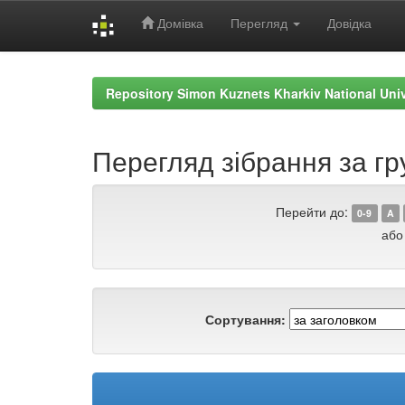
Домівка
Перегляд
Довідка
Skip
navigation
Repository Simon Kuznets Kharkiv National Uni
Перегляд зібрання за гру
Перейти до:
0-9
A
або
Сортування: