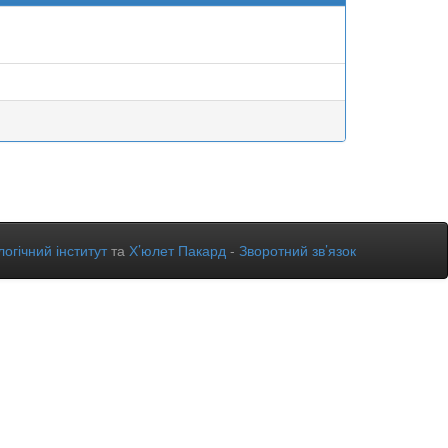
огічний інститут
та
Х’юлет Пакард
-
Зворотний зв’язок