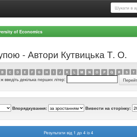
versity of Economics
упою - Автори Кутвицька Т. О.
B
C
D
E
F
G
H
I
J
K
L
M
N
O
P
Q
R
S
T
 ж введіть декілька перших літер:
Впорядкування:
Вивести на сторінку:
Результати від 1 до 4 із 4