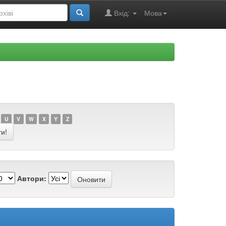
Вхід:
Мова
U
V
W
X
Y
Z
Автори: