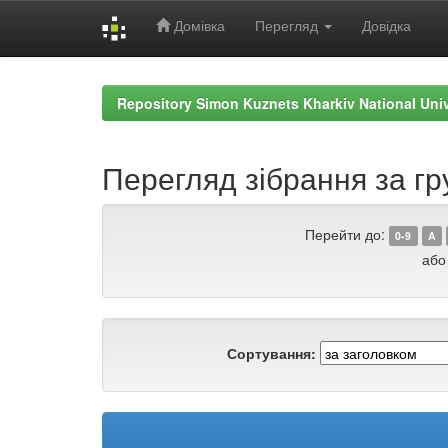
Домівка
Перегляд
Довідка
Skip
navigation
Repository Simon Kuznets Kharkiv National Uni
Перегляд зібрання за гр
Перейти до:
0-9
A
або
Сортування: