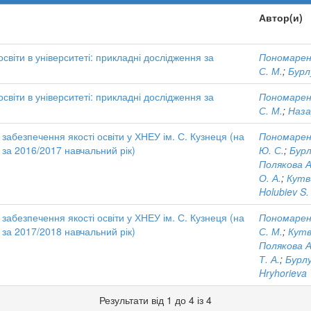
Автор(и)
світи в університеті: прикладні дослідження за
Пономаренк
С. М.
;
Бурл
світи в університеті: прикладні дослідження за
Пономаренк
С. М.
;
Наза
забезпечення якості освіти у ХНЕУ ім. С. Кузнеця (на
Пономаренк
 за 2016/2017 навчальний рік)
Ю. С.
;
Бурл
Полякова А
О. А.
;
Кутв
Holubiev S.
забезпечення якості освіти у ХНЕУ ім. С. Кузнеця (на
Пономаренк
 за 2017/2018 навчальний рік)
С. М.
;
Кутв
Полякова А
Т. А.
;
Бурлу
Hryhorieva 
Результати від 1 до 4 із 4