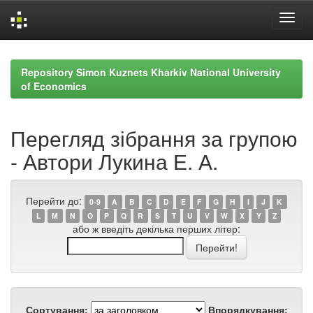
Skip
navigation
Repository Simon Kuznets Kharkiv National University
of Economics
Перегляд зібрання за групою
- Автори Лукина Е. А.
Перейти до:
0-9
A
B
C
D
E
F
G
H
I
J
K
L
M
N
O
P
Q
R
S
T
U
V
W
X
Y
Z
або ж введіть декілька перших літер:
Сортування:
Впорядкування: