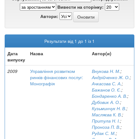
Вивести на сторінку:
Автори:
Результати від 1 до 1 із 1
Дата
Назва
Автор(и)
випуску
2009
Управління розвитком
Внукова Н. М.
;
ринків фінансових послуг:
Андрійченко Ж. О.
;
Монографія
Ачкасова С. А.
;
Бажанов О. Є.
;
Бондаренко А. В.
;
Дубовик А. О.
;
Кузьминчук Н. В.
;
Масляєва К. В.
;
Притула Н. І.
;
Проноза П. В.
;
Рудак С. М.
;