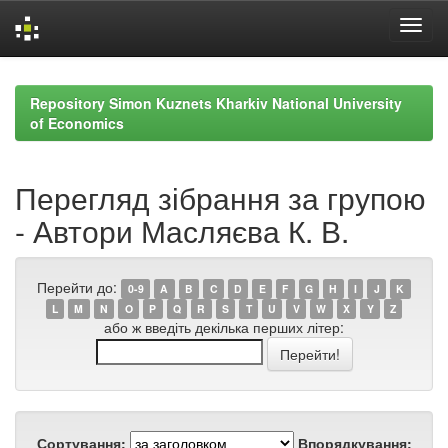
Skip
navigation
Repository Simon Kuznets Kharkiv National University
of Economics
Перегляд зібрання за групою
- Автори Масляєва К. В.
Перейти до:
0-9
A
B
C
D
E
F
G
H
I
J
K
L
M
N
O
P
Q
R
S
T
U
V
W
X
Y
Z
або ж введіть декілька перших літер:
Сортування:
Впорядкування: