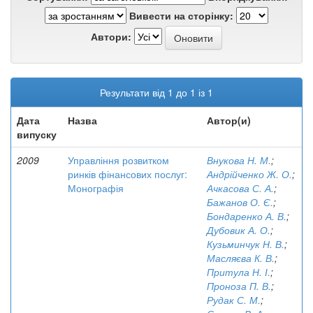
Вивести на сторінку:
Автори:
Результати від 1 до 1 із 1
Дата
Назва
Автор(и)
випуску
2009
Управління розвитком
Внукова Н. М.
;
ринків фінансових послуг:
Андрійченко Ж. О.
;
Монографія
Ачкасова С. А.
;
Бажанов О. Є.
;
Бондаренко А. В.
;
Дубовик А. О.
;
Кузьминчук Н. В.
;
Масляєва К. В.
;
Притула Н. І.
;
Проноза П. В.
;
Рудак С. М.
;