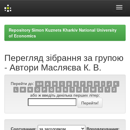
Skip
navigation
Repository Simon Kuznets Kharkiv National University
of Economics
Перегляд зібрання за групою
- Автори Масляєва К. В.
Перейти до:
0-9
A
B
C
D
E
F
G
H
I
J
K
L
M
N
O
P
Q
R
S
T
U
V
W
X
Y
Z
або ж введіть декілька перших літер:
Сортування:
Впорядкування: