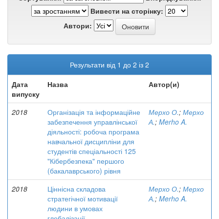
Вивести на сторінку:
Автори:
Результати від 1 до 2 із 2
Дата
Назва
Автор(и)
випуску
2018
Організація та інформаційне
Мерхо О.
;
Мерхо
забезпечення управлінської
А.
;
Merho A.
діяльності: робоча програма
навчальної дисципліни для
студентів спеціальності 125
"Кібербезпека" першого
(бакалаврського) рівня
2018
Ціннісна складова
Мерхо О.
;
Мерхо
стратегічної мотивації
А.
;
Merho A.
людини в умовах
глобалізації