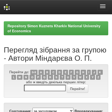
Skip
navigation
Repository Simon Kuznets Kharkiv National University
of Economics
Перегляд зібрання за групою
- Автори Міндарєва О. П.
Перейти до:
0-9
A
B
C
D
E
F
G
H
I
J
K
L
M
N
O
P
Q
R
S
T
U
V
W
X
Y
Z
або ж введіть декілька перших літер:
Сортування:
Впорядкування: