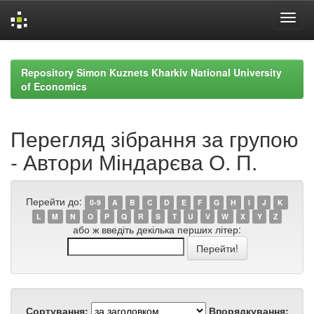
Skip
navigation
Repository Simon Kuznets Kharkiv National University
of Economics
Перегляд зібрання за групою
- Автори Міндарєва О. П.
Перейти до:
0-9
A
B
C
D
E
F
G
H
I
J
K
L
M
N
O
P
Q
R
S
T
U
V
W
X
Y
Z
або ж введіть декілька перших літер:
Сортування:
Впорядкування: