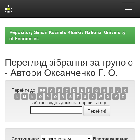
Skip
navigation
Repository Simon Kuznets Kharkiv National University
of Economics
Перегляд зібрання за групою
- Автори Оксанченко Г. О.
Перейти до:
0-9
A
B
C
D
E
F
G
H
I
J
K
L
M
N
O
P
Q
R
S
T
U
V
W
X
Y
Z
або ж введіть декілька перших літер:
Сортування:
Впорядкування: