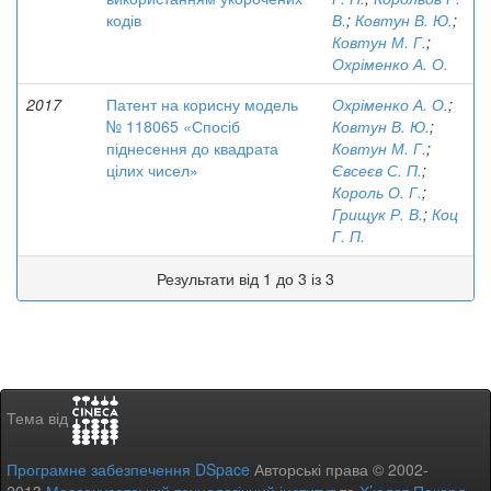
кодів
В.
;
Ковтун В. Ю.
;
Ковтун М. Г.
;
Охріменко А. О.
2017
Патент на корисну модель
Охріменко А. О.
;
№ 118065 «Спосіб
Ковтун В. Ю.
;
піднесення до квадрата
Ковтун М. Г.
;
цілих чисел»
Євсеєв С. П.
;
Король О. Г.
;
Грищук Р. В.
;
Коц
Г. П.
Результати від 1 до 3 із 3
Тема від
Програмне забезпечення DSpace
Авторські права © 2002-