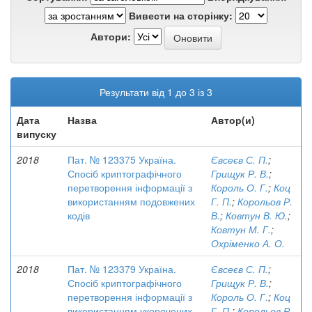
Вивести на сторінку:
Автори:
Результати від 1 до 3 із 3
Дата
Назва
Автор(и)
випуску
2018
Пат. № 123375 Україна.
Євсеєв С. П.
;
Спосіб криптографічного
Грищук Р. В.
;
перетворення інформації з
Король О. Г.
;
Коц
використанням подовжених
Г. П.
;
Корольов Р.
кодів
В.
;
Ковтун В. Ю.
;
Ковтун М. Г.
;
Охріменко А. О.
2018
Пат. № 123379 Україна.
Євсеєв С. П.
;
Спосіб криптографічного
Грищук Р. В.
;
перетворення інформації з
Король О. Г.
;
Коц
використанням укорочених
Г. П.
;
Корольов Р.