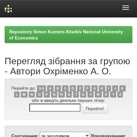
Skip
navigation
Repository Simon Kuznets Kharkiv National University
of Economics
Перегляд зібрання за групою
- Автори Охріменко А. О.
Перейти до:
0-9
A
B
C
D
E
F
G
H
I
J
K
L
M
N
O
P
Q
R
S
T
U
V
W
X
Y
Z
або ж введіть декілька перших літер:
Сортування:
Впорядкування: