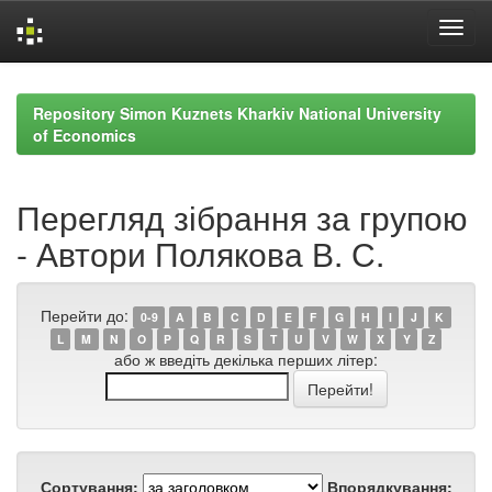
Skip
navigation
Repository Simon Kuznets Kharkiv National University
of Economics
Перегляд зібрання за групою
- Автори Полякова В. С.
Перейти до:
0-9
A
B
C
D
E
F
G
H
I
J
K
L
M
N
O
P
Q
R
S
T
U
V
W
X
Y
Z
або ж введіть декілька перших літер:
Сортування:
Впорядкування: