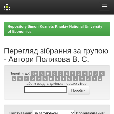
Skip
navigation
Repository Simon Kuznets Kharkiv National University
of Economics
Перегляд зібрання за групою
- Автори Полякова В. С.
Перейти до:
0-9
A
B
C
D
E
F
G
H
I
J
K
L
M
N
O
P
Q
R
S
T
U
V
W
X
Y
Z
або ж введіть декілька перших літер:
Сортування:
Впорядкування: