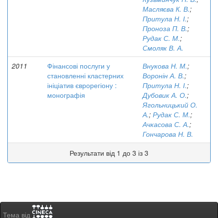
Масляєва К. В.
;
Притула Н. І.
;
Проноза П. В.
;
Рудак С. М.
;
Смоляк В. А.
2011
Фінансові послуги у
Внукова Н. М.
;
становленні кластерних
Воронін А. В.
;
ініціатив єврорегіону :
Притула Н. І.
;
монографія
Дубовик А. О.
;
Ягольницький О.
А.
;
Рудак С. М.
;
Ачкасова С. А.
;
Гончарова Н. В.
Результати від 1 до 3 із 3
Тема від