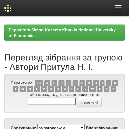
Skip
navigation
Repository Simon Kuznets Kharkiv National University
of Economics
Перегляд зібрання за групою
- Автори Притула Н. І.
Перейти до:
0-9
A
B
C
D
E
F
G
H
I
J
K
L
M
N
O
P
Q
R
S
T
U
V
W
X
Y
Z
або ж введіть декілька перших літер:
Сортування:
Впорядкування: