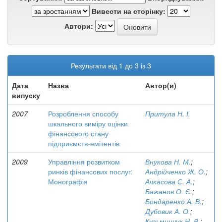
Вивести на сторінку:
Автори:
Результати від 1 до 3 із 3
Дата
Назва
Автор(и)
випуску
2007
Розроблення способу
Притула Н. І.
шкального виміру оцінки
фінансового стану
підприємств-емітентів
2009
Управління розвитком
Внукова Н. М.
;
ринків фінансових послуг:
Андрійченко Ж. О.
;
Монографія
Ачкасова С. А.
;
Бажанов О. Є.
;
Бондаренко А. В.
;
Дубовик А. О.
;
Кузьминчук Н. В.
;