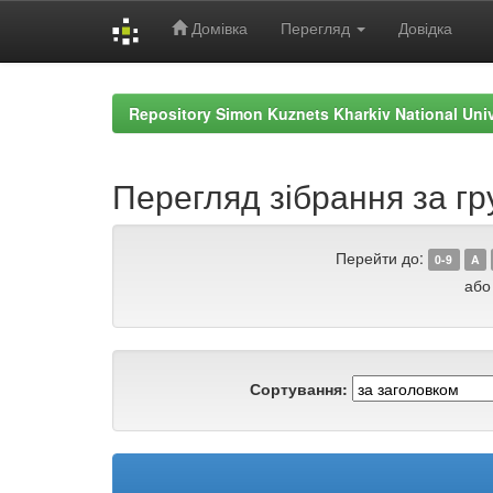
Домівка
Перегляд
Довідка
Skip
navigation
Repository Simon Kuznets Kharkiv National Uni
Перегляд зібрання за гр
Перейти до:
0-9
A
або
Сортування: