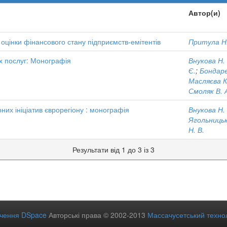
Автор(и)
оцінки фінансового стану підприємств-емітентів
Притула Н.
х послуг: Монографія
Внукова Н.
Є.
;
Бондаре
Масляєва К
Смоляк В. 
них ініціатив єврорегіону : монографія
Внукова Н.
Ягольницьк
Н. В.
Результати від 1 до 3 із 3
ечення DSpace
Авторські права © 2002-2013
Массачусетський технол