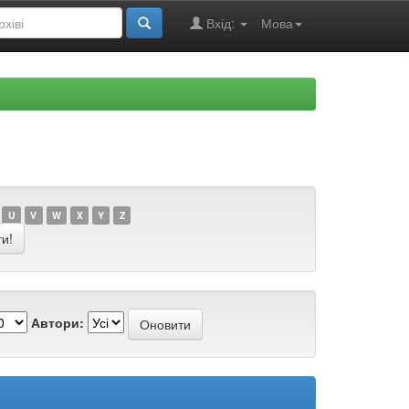
Вхід:
Мова
U
V
W
X
Y
Z
Автори: