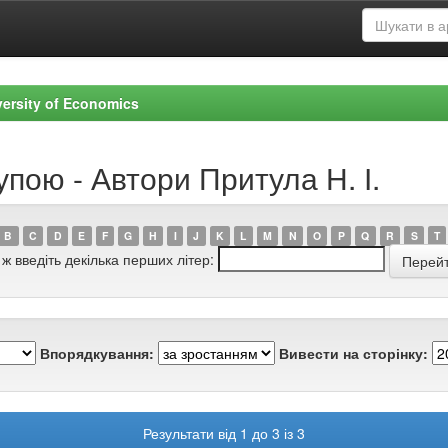
versity of Economics
упою - Автори Притула Н. І.
B
C
D
E
F
G
H
I
J
K
L
M
N
O
P
Q
R
S
T
 ж введіть декілька перших літер:
Впорядкування:
Вивести на сторінку:
Результати від 1 до 3 із 3