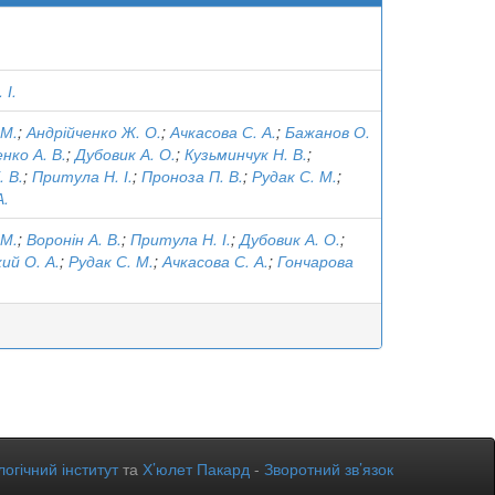
 І.
 М.
;
Андрійченко Ж. О.
;
Ачкасова С. А.
;
Бажанов О.
нко А. В.
;
Дубовик А. О.
;
Кузьминчук Н. В.
;
. В.
;
Притула Н. І.
;
Проноза П. В.
;
Рудак С. М.
;
А.
 М.
;
Воронін А. В.
;
Притула Н. І.
;
Дубовик А. О.
;
ий О. А.
;
Рудак С. М.
;
Ачкасова С. А.
;
Гончарова
огічний інститут
та
Х’юлет Пакард
-
Зворотний зв’язок