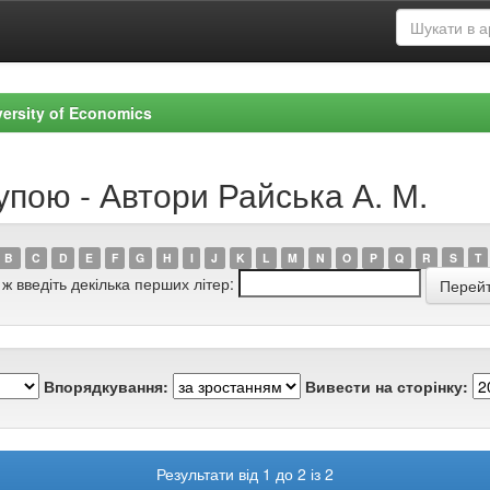
versity of Economics
упою - Автори Райська А. М.
B
C
D
E
F
G
H
I
J
K
L
M
N
O
P
Q
R
S
T
 ж введіть декілька перших літер:
Впорядкування:
Вивести на сторінку:
Результати від 1 до 2 із 2