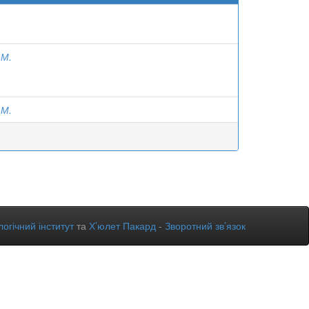
 М.
 М.
огічний інститут
та
Х’юлет Пакард
-
Зворотний зв’язок