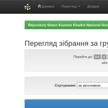
Домівка
Перегляд
Довідка
Skip
navigation
Repository Simon Kuznets Kharkiv National Uni
Перегляд зібрання за гр
Перейти до:
0-9
A
або
Сортування: