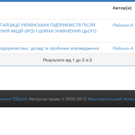
Автор(и)
АЛІЗАЦІЇ УКРАЇНСЬКИХ ПІДПРИЄМСТВ ПІСЛЯ
Райська А.
НЯ АКЦІЙ (ІРО) І ШЛЯХИ УНИКНЕННЯ ЦЬОГО
 підприємствах: досвід та проблеми впровадження
Райська А.
Результати від 1 до 2 із 2
ечення DSpace
Авторські права © 2002-2013
Массачусетський технол