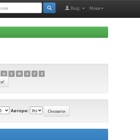
Вхід:
Мова
U
V
W
X
Y
Z
Автори: