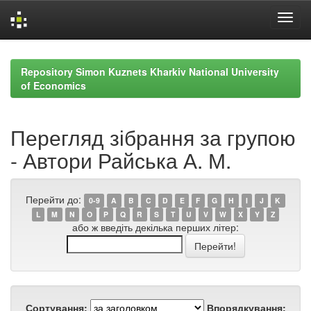
Skip
navigation
Repository Simon Kuznets Kharkiv National University
of Economics
Перегляд зібрання за групою
- Автори Райська А. М.
Перейти до:
0-9
A
B
C
D
E
F
G
H
I
J
K
L
M
N
O
P
Q
R
S
T
U
V
W
X
Y
Z
або ж введіть декілька перших літер:
Сортування:
Впорядкування: