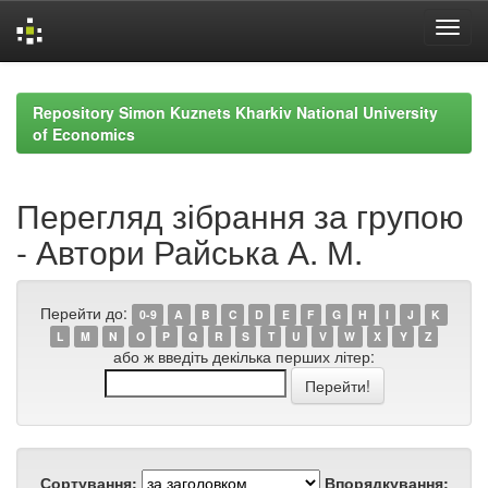
Skip
navigation
Repository Simon Kuznets Kharkiv National University
of Economics
Перегляд зібрання за групою
- Автори Райська А. М.
Перейти до:
0-9
A
B
C
D
E
F
G
H
I
J
K
L
M
N
O
P
Q
R
S
T
U
V
W
X
Y
Z
або ж введіть декілька перших літер:
Сортування:
Впорядкування: