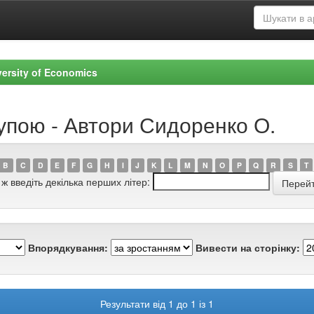
versity of Economics
рупою - Автори Сидоренко О.
B
C
D
E
F
G
H
I
J
K
L
M
N
O
P
Q
R
S
T
 ж введіть декілька перших літер:
Впорядкування:
Вивести на сторінку:
Результати від 1 до 1 із 1