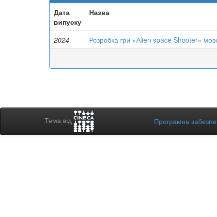
Дата
Назва
випуску
2024
Розробка гри «Аlien space Shooter» мо
Тема від
Програмне забезп