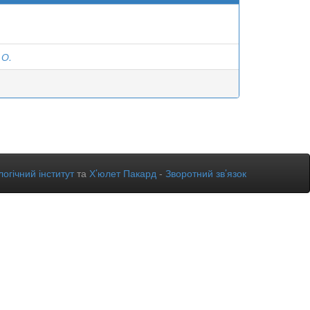
 О.
огічний інститут
та
Х’юлет Пакард
-
Зворотний зв’язок