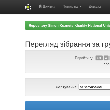
Домівка
Перегляд
Довідка
Skip
navigation
Repository Simon Kuznets Kharkiv National Uni
Перегляд зібрання за г
Перейти до:
0-9
A
або
Сортування: