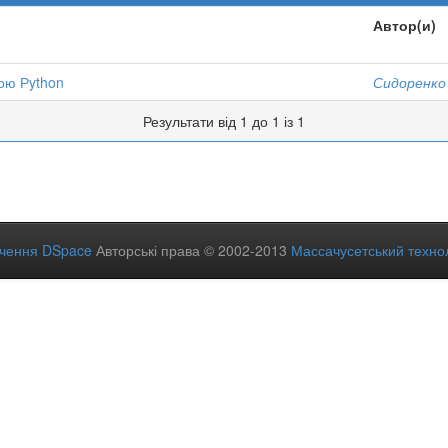
Автор(и)
вою Рython
Сидоренко
Результати від 1 до 1 із 1
ечення DSpace
Авторські права © 2002-2013
Массачусетський технол