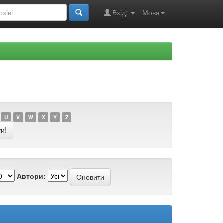
Вхід:
Мова
U
V
W
X
Y
Z
Автори: