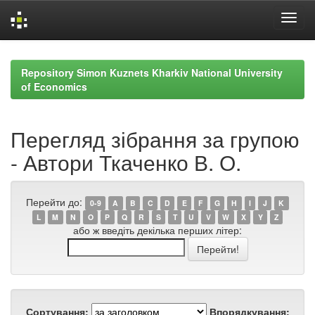
Skip
navigation
Repository Simon Kuznets Kharkiv National University
of Economics
Перегляд зібрання за групою
- Автори Ткаченко В. О.
Перейти до:
0-9
A
B
C
D
E
F
G
H
I
J
K
L
M
N
O
P
Q
R
S
T
U
V
W
X
Y
Z
або ж введіть декілька перших літер:
Сортування:
Впорядкування: