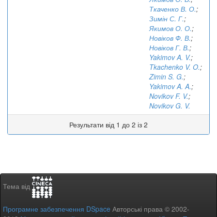
Ткаченко В. О.
;
Зимін С. Г.
;
Якимов О. О.
;
Новіков Ф. В.
;
Новіков Г. В.
;
Yakimov A. V.
;
Tkachenko V. O.
;
Zimin S. G.
;
Yakimov A. A.
;
Novikov F. V.
;
Novikov G. V.
Результати від 1 до 2 із 2
Тема від
Програмне забезпечення DSpace
Авторські права © 2002-