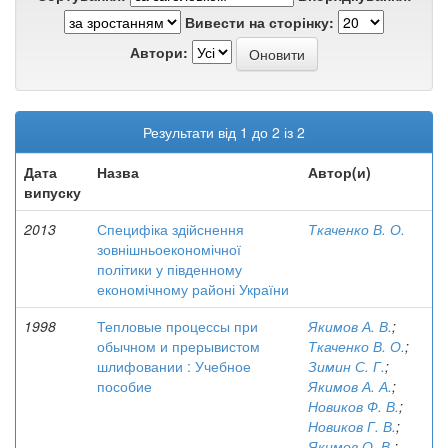
Вивести на сторінку:
Автори:
Результати від 1 до 2 із 2
Дата
Назва
Автор(и)
випуску
2013
Специфіка здійснення
Ткаченко В. О.
зовнішньоекономічної
політики у південному
економічному районі України
1998
Тепловые процессы при
Якимов А. В.
;
обычном и прерывистом
Ткаченко В. О.
;
шлифовании : Учебное
Зимин С. Г.
;
пособие
Якимов А. А.
;
Новиков Ф. В.
;
Новиков Г. В.
;
Якимов О. В.
;