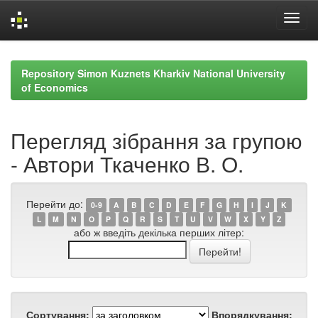
Skip
navigation
Repository Simon Kuznets Kharkiv National University
of Economics
Перегляд зібрання за групою
- Автори Ткаченко В. О.
Перейти до:
0-9
A
B
C
D
E
F
G
H
I
J
K
L
M
N
O
P
Q
R
S
T
U
V
W
X
Y
Z
або ж введіть декілька перших літер:
Сортування:
Впорядкування: