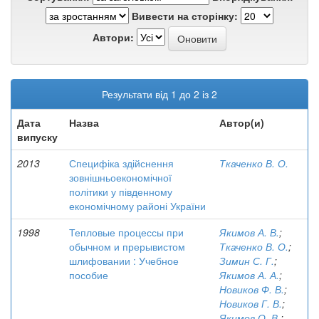
Вивести на сторінку:
Автори:
Результати від 1 до 2 із 2
Дата
Назва
Автор(и)
випуску
2013
Специфіка здійснення
Ткаченко В. О.
зовнішньоекономічної
політики у південному
економічному районі України
1998
Тепловые процессы при
Якимов А. В.
;
обычном и прерывистом
Ткаченко В. О.
;
шлифовании : Учебное
Зимин С. Г.
;
пособие
Якимов А. А.
;
Новиков Ф. В.
;
Новиков Г. В.
;
Якимов О. В.
;