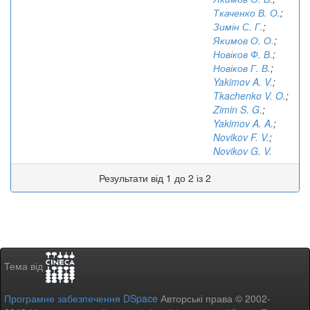
Ткаченко В. О.
;
Зимін С. Г.
;
Якимов О. О.
;
Новіков Ф. В.
;
Новіков Г. В.
;
Yakimov A. V.
;
Tkachenko V. O.
;
Zimin S. G.
;
Yakimov A. A.
;
Novikov F. V.
;
Novikov G. V.
Результати від 1 до 2 із 2
Тема від
Програмне забезпечення DSpace
Авторські права © 2002-