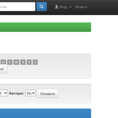
Вхід:
Мова
U
V
W
X
Y
Z
Автори: