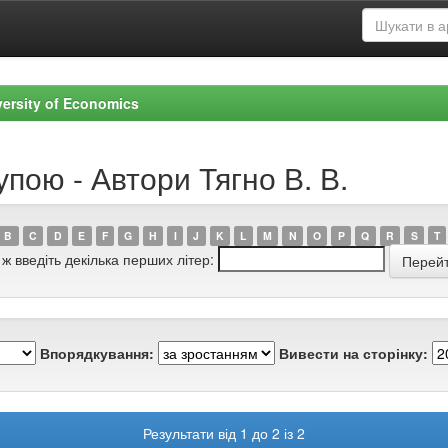
versity of Economics
упою - Автори Тягно В. В.
B
C
D
E
F
G
H
I
J
K
L
M
N
O
P
Q
R
S
T
 ж введіть декілька перших літер:
Впорядкування:
Вивести на сторінку:
Результати від 1 до 2 із 2