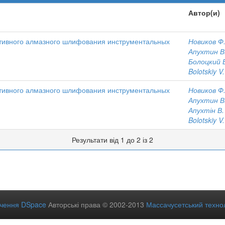
Автор(и)
тивного алмазного шлифования инструментальных
Новиков Ф.
Апухтин В.
Болоцкий В
Bolotskiy V.
тивного алмазного шлифования инструментальных
Новиков Ф.
Апухтин В.
Апухтін В.
Bolotskiy V.
Результати від 1 до 2 із 2
ечення DSpace
Авторські права © 2002-2013
Массачусетський технол