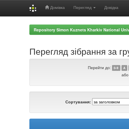
Домівка
Перегляд
Довідка
Skip
navigation
Repository Simon Kuznets Kharkiv National Uni
Перегляд зібрання за гр
Перейти до:
0-9
A
або
Сортування: