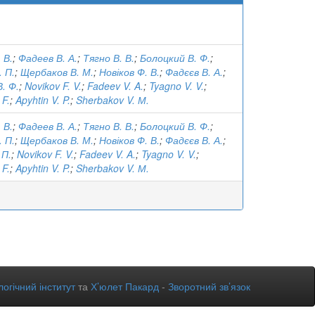
 В.
;
Фадеев В. А.
;
Тягно В. В.
;
Болоцкий В. Ф.
;
 П.
;
Щербаков В. М.
;
Новіков Ф. В.
;
Фадєєв В. А.
;
. Ф.
;
Novikov F. V.
;
Fadeev V. A.
;
Tyagno V. V.
;
 F.
;
Apyhtin V. P.
;
Sherbakov V. М.
 В.
;
Фадеев В. А.
;
Тягно В. В.
;
Болоцкий В. Ф.
;
 П.
;
Щербаков В. М.
;
Новіков Ф. В.
;
Фадєєв В. А.
;
 П.
;
Novikov F. V.
;
Fadeev V. A.
;
Tyagno V. V.
;
 F.
;
Apyhtin V. P.
;
Sherbakov V. М.
огічний інститут
та
Х’юлет Пакард
-
Зворотний зв’язок