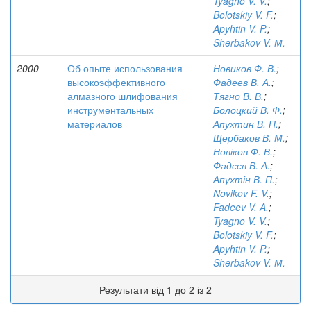
Tyagno V. V.
;
Bolotskiy V. F.
;
Apyhtin V. P.
;
Sherbakov V. М.
2000
Об опыте использования
Новиков Ф. В.
;
высокоэффективного
Фадеев В. А.
;
алмазного шлифования
Тягно В. В.
;
инструментальных
Болоцкий В. Ф.
;
материалов
Апухтин В. П.
;
Щербаков В. М.
;
Новіков Ф. В.
;
Фадєєв В. А.
;
Апухтін В. П.
;
Novikov F. V.
;
Fadeev V. A.
;
Tyagno V. V.
;
Bolotskiy V. F.
;
Apyhtin V. P.
;
Sherbakov V. М.
Результати від 1 до 2 із 2