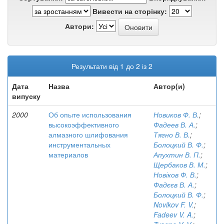
Вивести на сторінку:
Автори:
Результати від 1 до 2 із 2
Дата
Назва
Автор(и)
випуску
2000
Об опыте использования
Новиков Ф. В.
;
высокоэффективного
Фадеев В. А.
;
алмазного шлифования
Тягно В. В.
;
инструментальных
Болоцкий В. Ф.
;
материалов
Апухтин В. П.
;
Щербаков В. М.
;
Новіков Ф. В.
;
Фадєєв В. А.
;
Болоцкий В. Ф.
;
Novikov F. V.
;
Fadeev V. A.
;