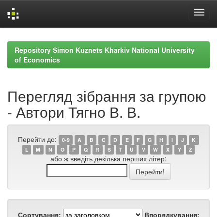
Skip
navigation
Repository Simon Kuznets Kharkiv National University
of Economics
Перегляд зібрання за групою
- Автори Тягно В. В.
Перейти до:
0-9
A
B
C
D
E
F
G
H
I
J
K
L
M
N
O
P
Q
R
S
T
U
V
W
X
Y
Z
або ж введіть декілька перших літер:
Сортування:
Впорядкування: