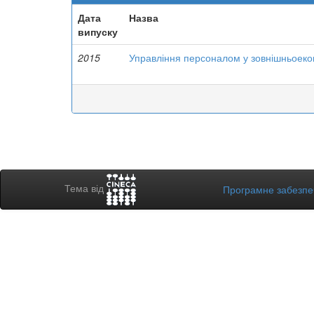
Дата
Назва
випуску
2015
Управління персоналом у зовнішньоекон
Тема від
Програмне забезп