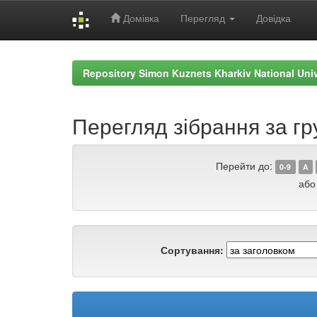
Домівка
Перегляд
Довідка
Skip
navigation
Repository Simon Kuznets Kharkiv National Uni
Перегляд зібрання за г
Перейти до:
0-9
A
або
Сортування: