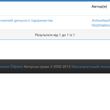
Автор(и)
омічній діяльності підприємства
Ходжаберд
Hodzhaberd
Результати від 1 до 1 із 1
ечення DSpace
Авторські права © 2002-2013
Массачусетський технол