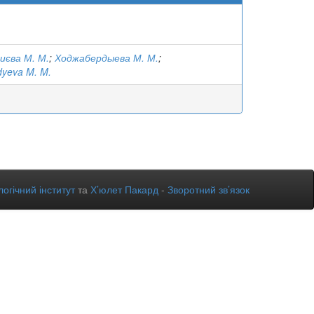
иєва М. М.
;
Ходжабердыева М. М.
;
yeva M. M.
огічний інститут
та
Х’юлет Пакард
-
Зворотний зв’язок