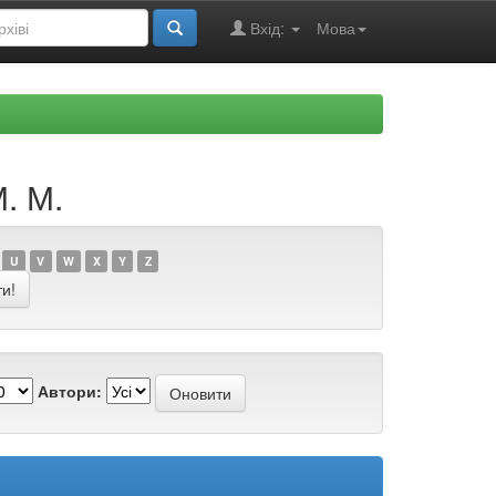
Вхід:
Мова
. М.
U
V
W
X
Y
Z
Автори: