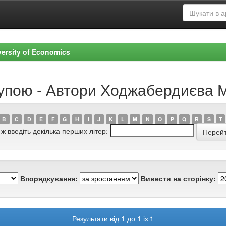
versity of Economics
рупою - Автори Ходжабердиєва М
B
C
D
E
F
G
H
I
J
K
L
M
N
O
P
Q
R
S
T
 ж введіть декілька перших літер:
Впорядкування:
Вивести на сторінку:
Результати від 1 до 1 із 1