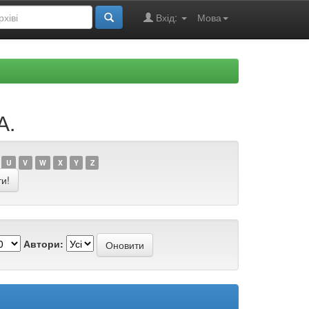
Вхід:
Мова
А.
U
V
W
X
Y
Z
Автори: