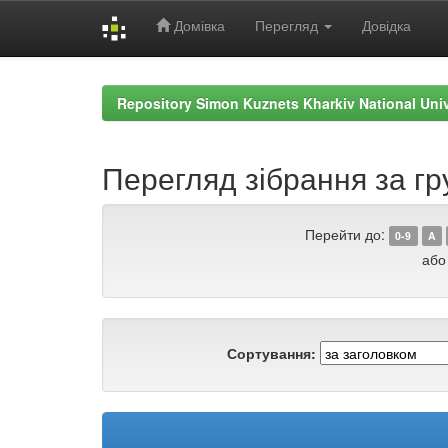
Домівка
Перегляд
Довідка
Skip
navigation
Repository Simon Kuznets Kharkiv National Uni
Перегляд зібрання за гр
Перейти до:
0-9
A
або
Сортування: