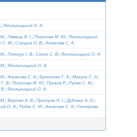
.
;
Ягольницький О. А.
 М.
;
Лямець В. І.
;
Погосова М. Ю.
;
Ягольницький
 С. М.
;
Слуцька О. В.
;
Ачкасова С. А.
 М.
;
Плескун І. В.
;
Сокол С. В.
;
Ягольницький О. А.
 М.
;
Ягольницький О. А.
 М.
;
Ачкасова С. А.
;
Броншпак Г. К.
;
Макуха С. А.
;
Т. В.
;
Погосова М. Ю.
;
Пукала Р.
;
Рудак С. М.
;
 В.
;
Ягольницький О. А.
 М.
;
Воронін А. В.
;
Притула Н. І.
;
Дубовик А. О.
;
ий О. А.
;
Рудак С. М.
;
Ачкасова С. А.
;
Гончарова