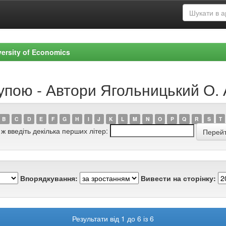
versity of Economics
упою - Автори Ягольницький О. 
B
C
D
E
F
G
H
I
J
K
L
M
N
O
P
Q
R
S
T
 ж введіть декілька перших літер:
Впорядкування:
Вивести на сторінку:
Результати від 1 до 6 із 6