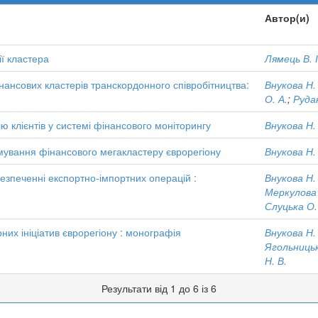
Автор(и)
ї кластера
Лямець В. І
нансових кластерів транскордонного співробітництва:
Внукова Н.
О. А.
;
Рудак
лю клієнтів у системі фінансового моніторингу
Внукова Н.
мування фінансового мегакластеру єврорегіону
Внукова Н.
езпеченні експортно-імпортних операцій :
Внукова Н.
Меркулова 
Слуцька О.
них ініціатив єврорегіону : монографія
Внукова Н.
Ягольницьк
Н. В.
Результати від 1 до 6 із 6