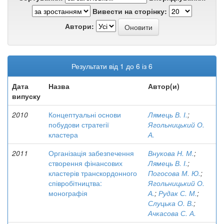
Вивести на сторінку:
Автори:
Результати від 1 до 6 із 6
Дата
Назва
Автор(и)
випуску
2010
Концептуальні основи
Лямець В. І.
;
побудови стратегії
Ягольницький О.
кластера
А.
2011
Організація забезпечення
Внукова Н. М.
;
створення фінансових
Лямець В. І.
;
кластерів транскордонного
Погосова М. Ю.
;
співробітництва:
Ягольницький О.
монографія
А.
;
Рудак С. М.
;
Слуцька О. В.
;
Ачкасова С. А.