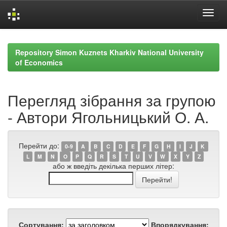
Skip
navigation
Repository Simon Kuznets Kharkiv National University
of Economics
Перегляд зібрання за групою
- Автори Ягольницький О. А.
Перейти до:
0-9
A
B
C
D
E
F
G
H
I
J
K
L
M
N
O
P
Q
R
S
T
U
V
W
X
Y
Z
або ж введіть декілька перших літер:
Сортування:
Впорядкування: