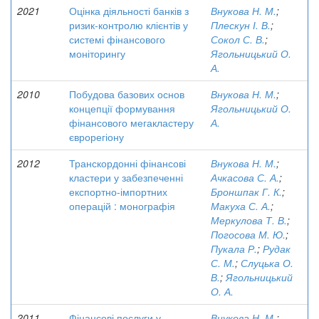
2021
Оцінка діяльності банків з
Внукова Н. М.
;
ризик-контролю клієнтів у
Плескун І. В.
;
системі фінансового
Сокол С. В.
;
моніторингу
Ягольницький О.
А.
2010
Побудова базових основ
Внукова Н. М.
;
концепції формування
Ягольницький О.
фінансового мегакластеру
А.
єврорегіону
2012
Транскордонні фінансові
Внукова Н. М.
;
кластери у забезпеченні
Ачкасова С. А.
;
експортно-імпортних
Броншпак Г. К.
;
операцій : монографія
Макуха С. А.
;
Меркулова Т. В.
;
Погосова М. Ю.
;
Пукала Р.
;
Рудак
С. М.
;
Слуцька О.
В.
;
Ягольницький
О. А.
2011
Фінансові послуги у
Внукова Н. М.
;