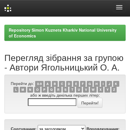
Skip
navigation
Repository Simon Kuznets Kharkiv National University
of Economics
Перегляд зібрання за групою
- Автори Ягольницький О. А.
Перейти до:
0-9
A
B
C
D
E
F
G
H
I
J
K
L
M
N
O
P
Q
R
S
T
U
V
W
X
Y
Z
або ж введіть декілька перших літер:
Сортування:
Впорядкування: