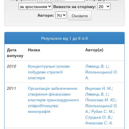
Вивести на сторінку:
Автори:
Результати від 1 до 6 із 6
Дата
Назва
Автор(и)
випуску
2010
Концептуальні основи
Лямець В. І.
;
побудови стратегії
Ягольницький О.
кластера
А.
2011
Організація забезпечення
Внукова Н. М.
;
створення фінансових
Лямець В. І.
;
кластерів транскордонного
Погосова М. Ю.
;
співробітництва:
Ягольницький О.
монографія
А.
;
Рудак С. М.
;
Слуцька О. В.
;
Ачкасова С. А.