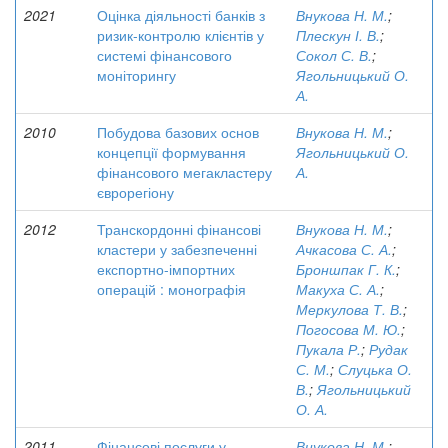
2021
Оцінка діяльності банків з
Внукова Н. М.
;
ризик-контролю клієнтів у
Плескун І. В.
;
системі фінансового
Сокол С. В.
;
моніторингу
Ягольницький О.
А.
2010
Побудова базових основ
Внукова Н. М.
;
концепції формування
Ягольницький О.
фінансового мегакластеру
А.
єврорегіону
2012
Транскордонні фінансові
Внукова Н. М.
;
кластери у забезпеченні
Ачкасова С. А.
;
експортно-імпортних
Броншпак Г. К.
;
операцій : монографія
Макуха С. А.
;
Меркулова Т. В.
;
Погосова М. Ю.
;
Пукала Р.
;
Рудак
С. М.
;
Слуцька О.
В.
;
Ягольницький
О. А.
2011
Фінансові послуги у
Внукова Н. М.
;