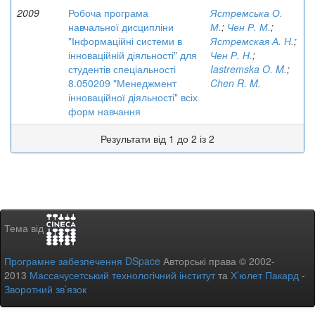
2009
Робоча програма
Ястремська О.
навчальної дисципліни
М.
;
Чен Р. М.
;
"Інформаційні системи в
Ястремская А. Н.
;
інноваційній діяльності" для
Чен Р. Н.
;
студентів спеціальності
Iastremska O. M.
;
8.050209 "Менеджмент
Chen R. M.
інноваційної діяльності" всіх
форм навчання
Результати від 1 до 2 із 2
Тема від
Програмне забезпечення DSpace
Авторські права © 2002-
2013
Массачусетський технологічний інститут
та
Х’юлет Пакард
-
Зворотний зв’язок