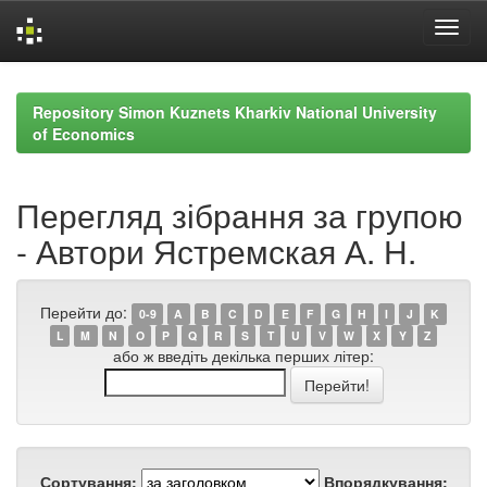
Skip
navigation
Repository Simon Kuznets Kharkiv National University
of Economics
Перегляд зібрання за групою
- Автори Ястремская А. Н.
Перейти до:
0-9
A
B
C
D
E
F
G
H
I
J
K
L
M
N
O
P
Q
R
S
T
U
V
W
X
Y
Z
або ж введіть декілька перших літер:
Сортування:
Впорядкування: