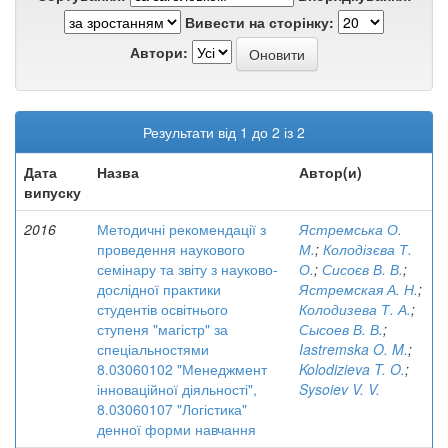
Вивести на сторінку:
Автори:
Результати від 1 до 2 із 2
Дата
Назва
Автор(и)
випуску
2016
Методичні рекомендації з
Ястремська О.
проведення наукового
М.
;
Колодізєва Т.
семінару та звіту з науково-
О.
;
Сисоєв В. В.
;
дослідної практики
Ястремская А. Н.
;
студентів освітнього
Колодизева Т. А.
;
ступеня "магістр" за
Сысоев В. В.
;
спеціальностями
Iastremska O. M.
;
8.03060102 "Менеджмент
Kolodizieva T. O.
;
інноваційної діяльності",
Sysoiev V. V.
8.03060107 "Логістика"
денної форми навчання