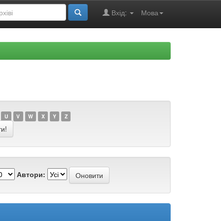
Вхід:
Мова
U
V
W
X
Y
Z
Автори: