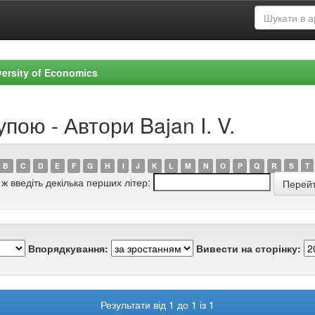
versity of Economics
пою - Автори Bajan I. V.
B
C
D
E
F
G
H
I
J
K
L
M
N
O
P
Q
R
S
T
 ж введіть декілька перших літер:
Впорядкування:
Вивести на сторінку:
Результати від 1 до 1 із 1