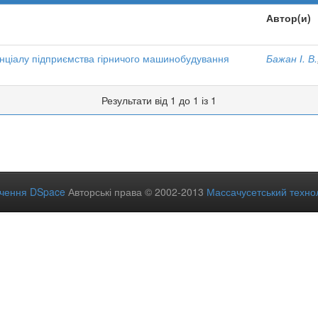
Автор(и)
енціалу підприємства гірничого машинобудування
Бажан І. В.
Результати від 1 до 1 із 1
ечення DSpace
Авторські права © 2002-2013
Массачусетський технол