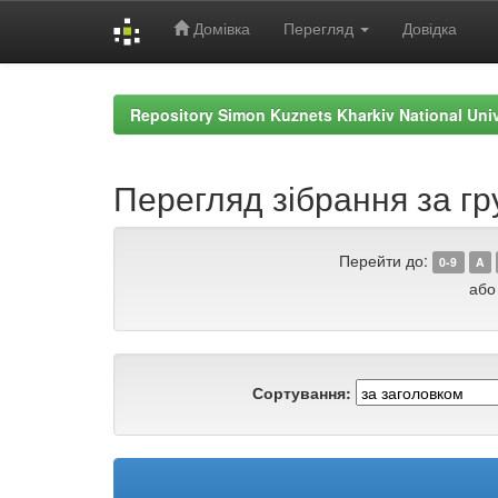
Домівка
Перегляд
Довідка
Skip
navigation
Repository Simon Kuznets Kharkiv National Uni
Перегляд зібрання за гру
Перейти до:
0-9
A
або
Сортування: