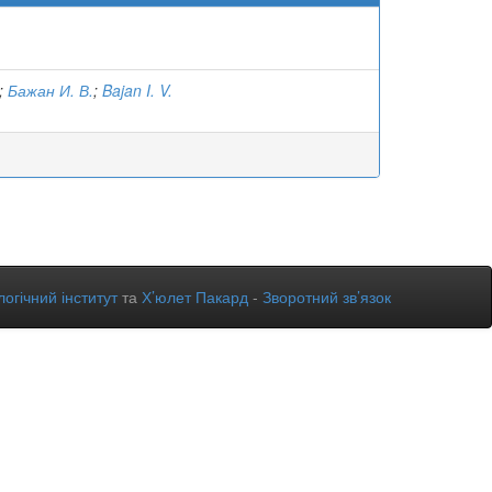
;
Бажан И. В.
;
Bajan I. V.
огічний інститут
та
Х’юлет Пакард
-
Зворотний зв’язок