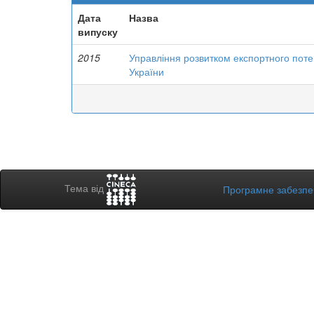
Дата
Назва
випуску
2015
Управління розвитком експортного пот
України
Тема від
Програмне забезп