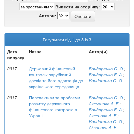
Вивести на сторінку:
Автори:
Результати від 1 до 3 із 3
Дата
Назва
Автор(и)
випуску
2017
Державний фінансовий
Бондаренко О. О.
;
контроль: зарубіжний
Бондаренко Е. А.
;
досвід та його адаптація до
Bondarenko О. О.
українського середовища
2017
Перспективи та проблеми
Бондаренко О. О.
;
розвитку державного
Аксьонова А. Е.
;
фінансового контролю в
Бондаренко Е. А.
;
Україні
Аксенова А. Е.
;
Bondarenko О. О.
;
Aksonova A. E.