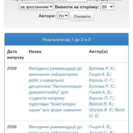
Вивести на сторінку:
Автори:
Результати від 1 до 3 із 3
Дата
Назва
Автор(и)
випуску
2008
Методичні рекомендації до
Бутова Р. К.
;
виконання лабораторних
Гниря А. В.
;
робіт з навчальної
Король О. Г.
;
дисципліни "Автоматизація
Бутова Р. К.
;
документообігу" для
Гныря А. В.
;
студентів напряму
Король О. Г.
;
підготовки "Комп’ютерні
Butova R. K.
;
науки" всіх форм навчання
Gnyrya A. V.
;
Korol
O. G.
2008
Методичні рекомендації до
Гниря А. В.
;
виконання лабораторних
Знахур С. В.
;