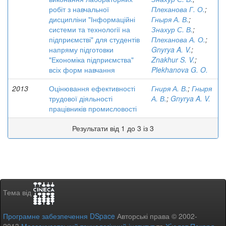
робіт з навчальної
Плеханова Г. О.
;
дисципліни "Інформаційні
Гныря А. В.
;
системи та технології на
Знахур С. В.
;
підприємстві" для студентів
Плеханова А. О.
;
напряму підготовки
Gnyrya A. V.
;
"Економіка підприємства"
Znakhur S. V.
;
всіх форм навчання
Plekhanova G. O.
2013
Оцінювання ефективності
Гниря А. В.
;
Гныря
трудової діяльності
А. В.
;
Gnyrya A. V.
працівників промисловості
Результати від 1 до 3 із 3
Тема від
Програмне забезпечення DSpace
Авторські права © 2002-