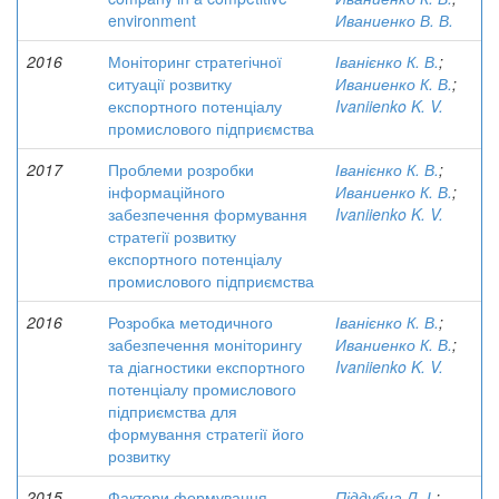
environment
Иваниенко В. В.
2016
Моніторинг стратегічної
Іванієнко К. В.
;
ситуації розвитку
Иваниенко К. В.
;
експортного потенціалу
Ivaniienko K. V.
промислового підприємства
2017
Проблеми розробки
Іванієнко К. В.
;
інформаційного
Иваниенко К. В.
;
забезпечення формування
Ivaniienko K. V.
стратегії розвитку
експортного потенціалу
промислового підприємства
2016
Розробка методичного
Іванієнко К. В.
;
забезпечення моніторингу
Иваниенко К. В.
;
та діагностики експортного
Ivaniienko K. V.
потенціалу промислового
підприємства для
формування стратегії його
розвитку
2015
Фактори формування
Піддубна Л. І.
;