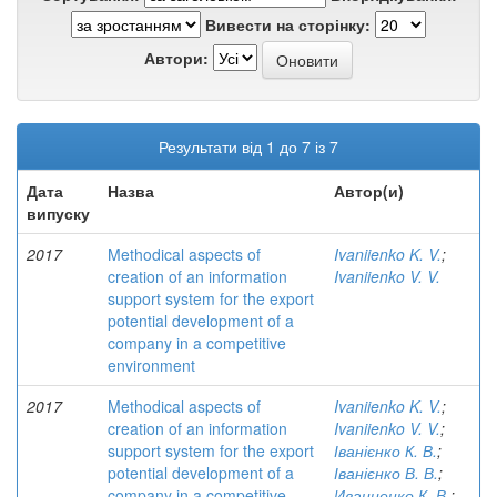
Вивести на сторінку:
Автори:
Результати від 1 до 7 із 7
Дата
Назва
Автор(и)
випуску
2017
Methodical aspects of
Ivaniienko K. V.
;
creation of an information
Ivaniienko V. V.
support system for the export
potential development of a
company in a competitive
environment
2017
Methodical aspects of
Ivaniienko K. V.
;
creation of an information
Ivaniienko V. V.
;
support system for the export
Іванієнко К. В.
;
potential development of a
Іванієнко В. В.
;
company in a competitive
Иваниенко К. В.
;