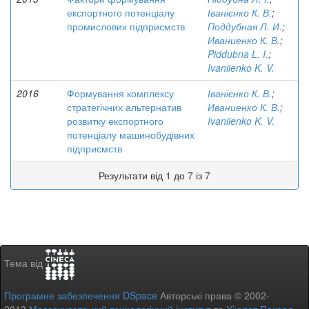
експортного потенціалу
Іванієнко К. В.
;
промислових підприємств
Поддубная Л. И.
;
Иваниенко К. В.
;
Piddubna L. I.
;
Ivaniienko K. V.
2016
Формування комплексу
Іванієнко К. В.
;
стратегічних альтернатив
Иваниенко К. В.
;
розвитку експортного
Ivaniienko K. V.
потенціалу машинобудівних
підприємств
Результати від 1 до 7 із 7
Тема від
Програмне забезпечення DSpace
Авторські права © 2002-