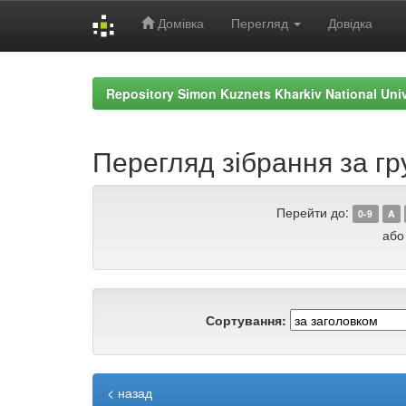
Домівка
Перегляд
Довідка
Skip
navigation
Repository Simon Kuznets Kharkiv National Uni
Перегляд зібрання за гру
Перейти до:
0-9
A
або
Сортування:
< назад