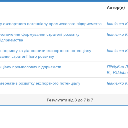
Автор(и)
тку експортного потенціалу промислового підприємства
Іванієнко К
езпечення формування стратегії розвитку
Іванієнко К
підприємства
іторингу та діагностики експортного потенціалу
Іванієнко К
ння стратегії його розвитку
нціалу промислових підприємств
Піддубна Л.
В.
;
Piddubna
тернатив розвитку експортного потенціалу
Іванієнко К
Результати від 3 до 7 із 7