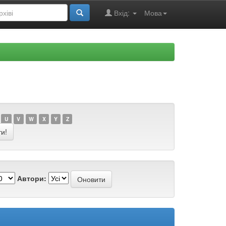
Вхід:
Мова
U
V
W
X
Y
Z
Автори: