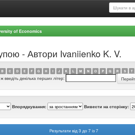
versity of Economics
пою - Автори Ivaniienko K. V.
B
C
D
E
F
G
H
I
J
K
L
M
N
O
P
Q
R
S
T
 ж введіть декілька перших літер:
Впорядкування:
Вивести на сторінку:
Результати від 3 до 7 із 7