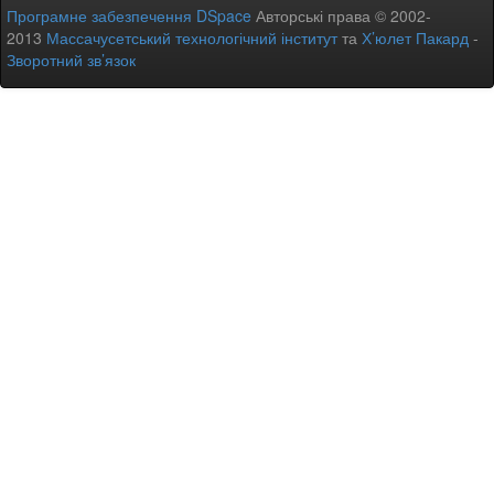
Програмне забезпечення DSpace
Авторські права © 2002-
2013
Массачусетський технологічний інститут
та
Х’юлет Пакард
-
Зворотний зв’язок