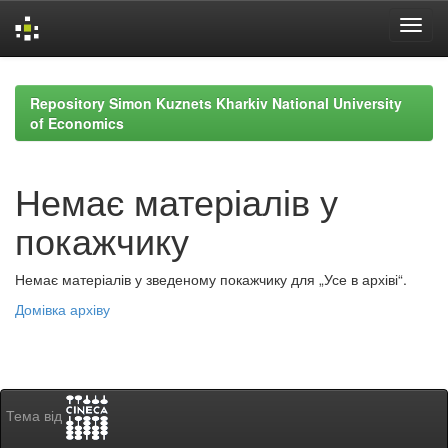
Skip
navigation
Repository Simon Kuznets Kharkiv National University
of Economics
Немає матеріалів у
покажчику
Немає матеріалів у зведеному покажчику для „Усе в архіві“.
Домівка архіву
Тема від